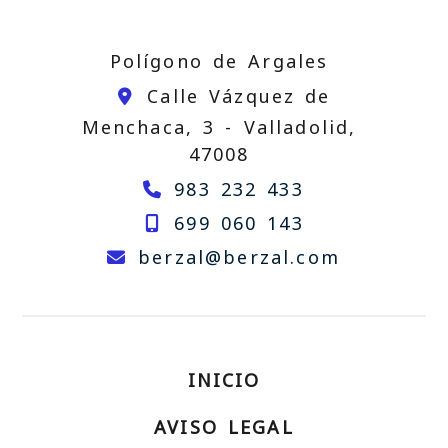
Polígono de Argales
Calle Vázquez de
Menchaca, 3 -
Valladolid,
47008
983 232 433
699 060 143
berzal
be
berzal
berzal.com
INICIO
AVISO LEGAL