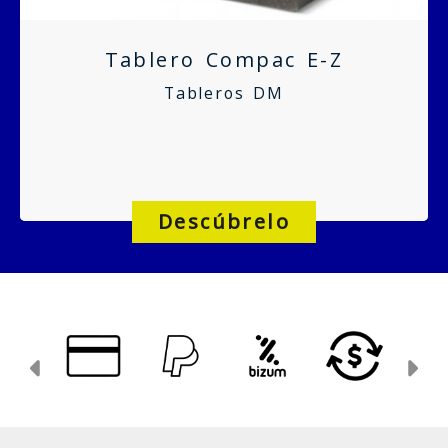
Tablero Compac E-Z
Tableros DM
Descúbrelo
Anterior
Si