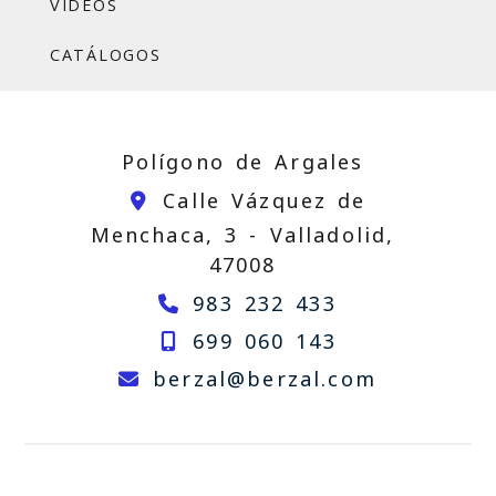
VÍDEOS
CATÁLOGOS
Polígono de Argales
Calle Vázquez de
Menchaca, 3 -
Valladolid,
47008
983 232 433
699 060 143
berzal
be
berzal
berzal.com