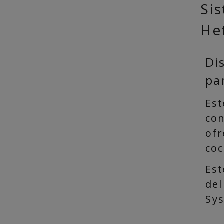
Si
He
Di
pa
Est
con
ofr
coc
Est
del
Sy