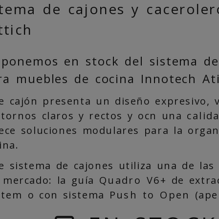
stema de cajones y caceroler
ttich
sponemos en stock del sistema de
ra muebles de cocina Innotech Ati
e cajón presenta un diseño expresivo, ve
tornos claros y rectos y ocn una
calid
ece soluciones modulares para la organi
ina.
e sistema de cajones utiliza una de las
 mercado: la guía
Quadro V6+
de extra
stem
o con sistema
Push to Open
(aper