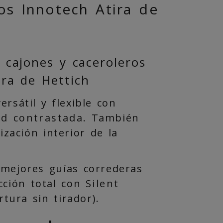
os Innotech Atira de
 cajones y caceroleros
ra de Hettich
rsátil y flexible con
ad contrastada
. También
zación interior de la
 mejores guías correderas
cción total con
Silent
tura sin tirador).