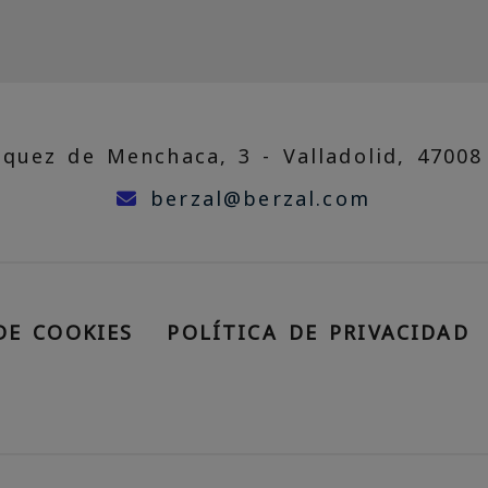
zquez de Menchaca, 3 -
Valladolid,
47008
berzal
be
berzal
berzal.com
DE COOKIES
POLÍTICA DE PRIVACIDAD