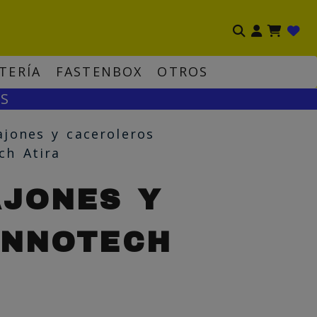
Ident
TERÍA
FASTENBOX
OTROS
OS
ajones y caceroleros
ch Atira
AJONES Y
INNOTECH