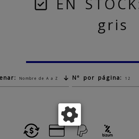
EN STOCK:
gris
enar:
Nº por página:
Nombre de A a Z
12