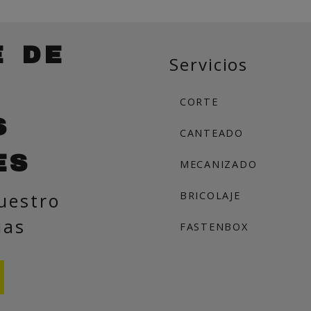
E DE
Servicios
CORTE
S
CANTEADO
ES
MECANIZADO
uestro
BRICOLAJE
ias
FASTENBOX