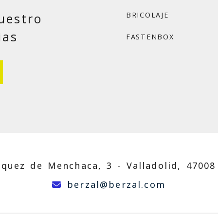
uestro
BRICOLAJE
ias
FASTENBOX
zquez de Menchaca, 3 -
Valladolid,
47008
berzal
be
berzal
berzal.com