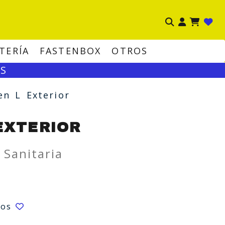
Ident
TERÍA
FASTENBOX
OTROS
OS
 en L Exterior
EXTERIOR
 Sanitaria
eos