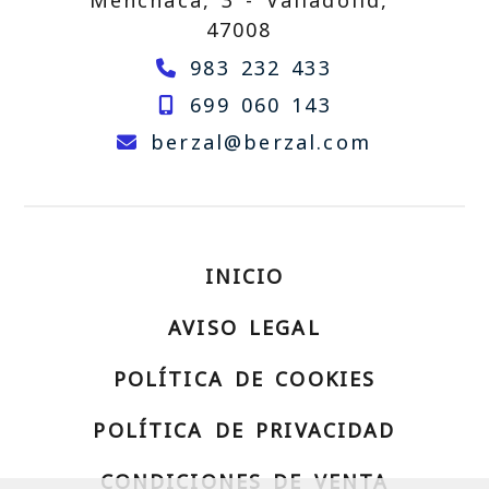
47008
983 232 433
699 060 143
berzal
be
berzal
berzal.com
INICIO
AVISO LEGAL
POLÍTICA DE COOKIES
POLÍTICA DE PRIVACIDAD
CONDICIONES DE VENTA