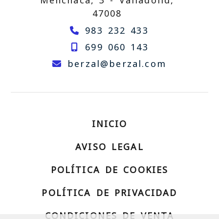
47008
983 232 433
699 060 143
berzal
be
berzal
berzal.com
INICIO
AVISO LEGAL
POLÍTICA DE COOKIES
POLÍTICA DE PRIVACIDAD
CONDICIONES DE VENTA