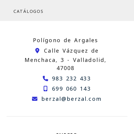
CATÁLOGOS
Polígono de Argales
Calle Vázquez de
Menchaca, 3 -
Valladolid,
47008
983 232 433
699 060 143
berzal
be
berzal
berzal.com