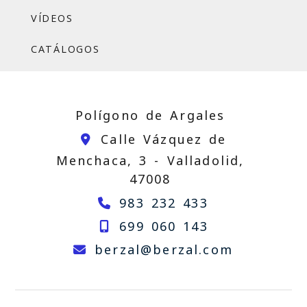
VÍDEOS
CATÁLOGOS
Polígono de Argales
Calle Vázquez de
Menchaca, 3 -
Valladolid,
47008
983 232 433
699 060 143
berzal
be
berzal
berzal.com