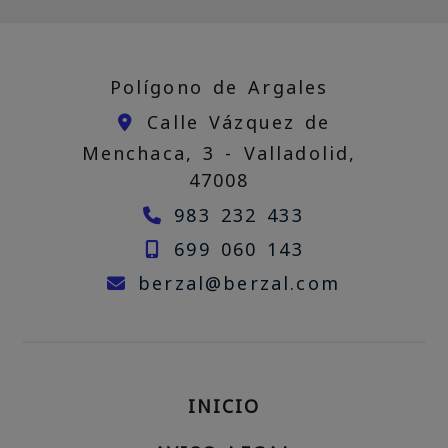
Polígono de Argales
Calle Vázquez de
Menchaca, 3 -
Valladolid,
47008
983 232 433
699 060 143
berzal
be
berzal
berzal.com
INICIO