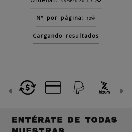
Ordenar:
Nombre de A a Z
Nº por página:
12
Cargando resultados
Anterior
Si
ENTÉRATE DE TODAS
NUESTRAS