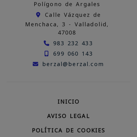
Polígono de Argales
Calle Vázquez de
Menchaca, 3 -
Valladolid,
47008
983 232 433
699 060 143
berzal
be
berzal
berzal.com
INICIO
AVISO LEGAL
POLÍTICA DE COOKIES