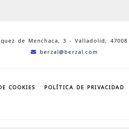
zquez de Menchaca, 3 -
Valladolid,
47008
berzal
be
berzal
berzal.com
DE COOKIES
POLÍTICA DE PRIVACIDAD