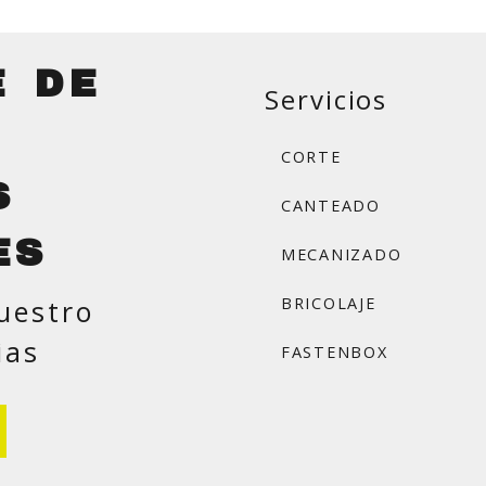
E DE
Servicios
CORTE
S
CANTEADO
ES
MECANIZADO
uestro
BRICOLAJE
ias
FASTENBOX