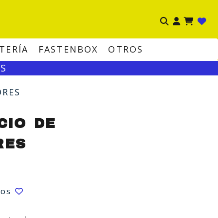
Ident
TERÍA
FASTENBOX
OTROS
OS
ORES
CIO DE
RES
eos